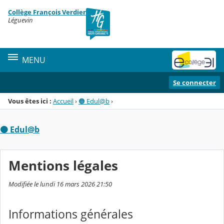
Panneau de gestion des cookies
Collège François Verdier
Menu de la rubrique
Contenu
Léguevin
MENU
Se connecter
Vous êtes ici :
Accueil
›
🟠 Edul@b
›
🟠 Edul@b
Mentions légales
Modifiée le lundi 16 mars 2026 21:50
Informations générales