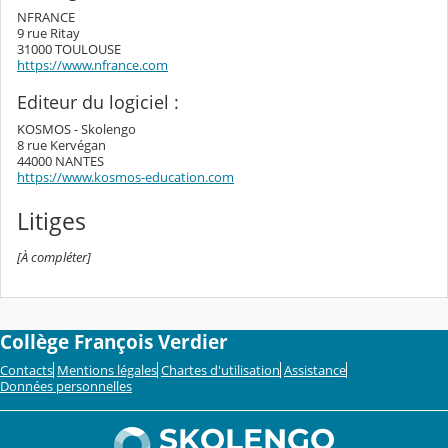
NFRANCE
9 rue Ritay
31000 TOULOUSE
https://www.nfrance.com
Editeur du logiciel :
KOSMOS - Skolengo
8 rue Kervégan
44000 NANTES
https://www.kosmos-education.com
Litiges
[À compléter]
Collège François Verdier
Contacts
Mentions légales
Chartes d'utilisation
Assistance
Données personnelles