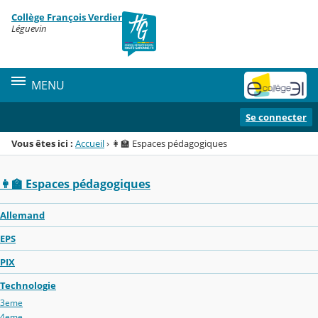
Panneau de gestion des cookies
Collège François Verdier
Menu de la rubrique
Contenu
Léguevin
MENU
Se connecter
Vous êtes ici :
Accueil
›
👩‍🏫 Espaces pédagogiques
👩‍🏫 Espaces pédagogiques
Allemand
EPS
PIX
Technologie
3eme
4eme