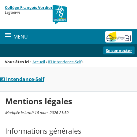
Panneau de gestion des cookies
Collège François Verdier
Menu de la rubrique
Contenu
Léguevin
MENU
Se connecter
Vous êtes ici :
Accueil
›
💶 Intendance-Self
›
💶 Intendance-Self
Mentions légales
Modifiée le lundi 16 mars 2026 21:50
Informations générales