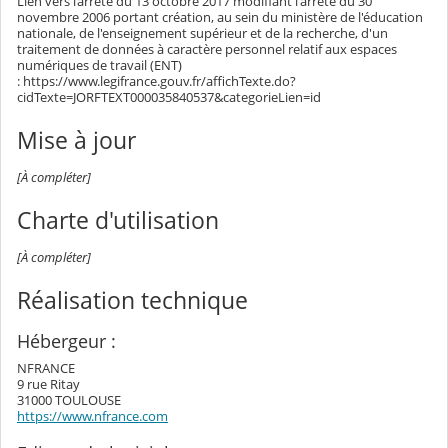
Lien vers l’arrêté du 13 octobre 2017 modifiant l'arrêté du 30
novembre 2006 portant création, au sein du ministère de l'éducation
nationale, de l'enseignement supérieur et de la recherche, d'un
traitement de données à caractère personnel relatif aux espaces
numériques de travail (ENT)
: https://www.legifrance.gouv.fr/affichTexte.do?
cidTexte=JORFTEXT000035840537&categorieLien=id
Mise à jour
[À compléter]
Charte d'utilisation
[À compléter]
Réalisation technique
Hébergeur :
NFRANCE
9 rue Ritay
31000 TOULOUSE
https://www.nfrance.com