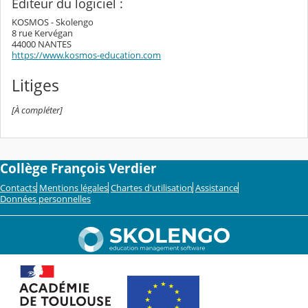
Editeur du logiciel :
KOSMOS - Skolengo
8 rue Kervégan
44000 NANTES
https://www.kosmos-education.com
Litiges
[À compléter]
Collège François Verdier
Contacts
Mentions légales
Chartes d'utilisation
Assistance
Données personnelles