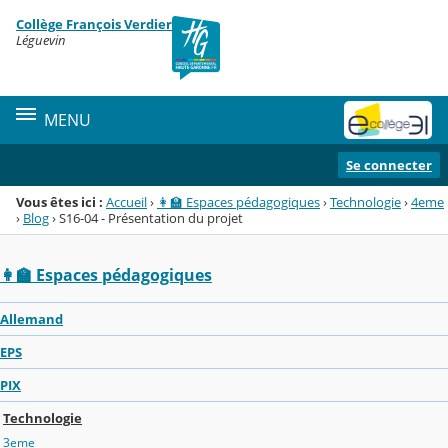
Panneau de gestion des cookies
Collège François Verdier
Menu de la rubrique
Contenu
Léguevin
MENU
Se connecter
Vous êtes ici :
Accueil
›
👩‍🏫 Espaces pédagogiques
›
Technologie
›
4eme
›
Blog
›
S16-04 - Présentation du projet
👩‍🏫 Espaces pédagogiques
Allemand
EPS
PIX
Technologie
3eme