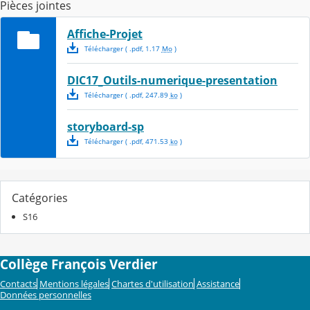
Pièces jointes
Affiche-Projet
Télécharger
( .
pdf
,
1.17
Mo
)
DIC17_Outils-numerique-presentation
Télécharger
( .
pdf
,
247.89
ko
)
storyboard-sp
Télécharger
( .
pdf
,
471.53
ko
)
Catégories
S16
Collège François Verdier
Contacts
Mentions légales
Chartes d'utilisation
Assistance
Données personnelles