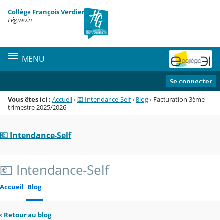
Panneau de gestion des cookies
Collège François Verdier
Menu de la rubrique
Contenu
Léguevin
MENU
Se connecter
Vous êtes ici :
Accueil
›
💶 Intendance-Self
›
Blog
›
Facturation 3ème
trimestre 2025/2026
💶 Intendance-Self
💶 Intendance-Self
Accueil
Blog
‹
Retour au blog