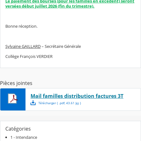
Le paiement des bourses (pour les familles en excédent) seront
versées début juillet 2026 (fin du trimestre).
Bonne réception.
Sylvaine GAILLARD
– Secrétaire Générale
Collège François VERDIER
Pièces jointes
Mail familles distribution factures 3T
Télécharger
( .
pdf
,
43.61
ko
)
Catégories
1 - Intendance