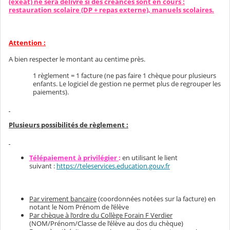
(exeat) ne sera délivré si des créances sont en cours :
restauration scolaire (DP + repas externe), manuels scolaires.
Attention :
A bien respecter le montant au centime près.
1 règlement = 1 facture (ne pas faire 1 chèque pour plusieurs
enfants. Le logiciel de gestion ne permet plus de regrouper les
paiements).
Plusieurs possibilités de règlement :
Télépaiement à privilégier
:
en utilisant le lient
suivant :
https://teleservices.education.gouv.fr
Par virement bancaire
(coordonnées notées sur la facture) en
notant le Nom Prénom de l’élève
Par chèque à l‘ordre du Collège Forain F Verdier
(NOM/Prénom/Classe de l’élève au dos du chèque)