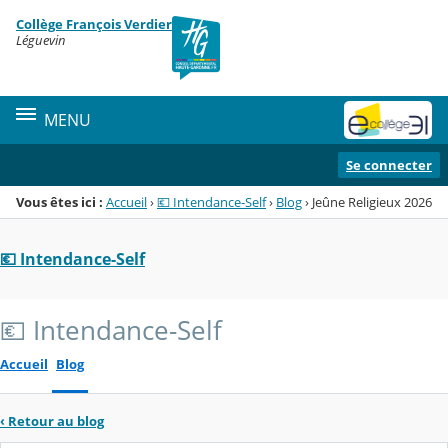
Panneau de gestion des cookies
Collège François Verdier
Menu de la rubrique
Contenu
Léguevin
MENU
Se connecter
Vous êtes ici :
Accueil
›
💶 Intendance-Self
›
Blog
›
Jeûne Religieux 2026
💶 Intendance-Self
💶 Intendance-Self
Accueil
Blog
‹
Retour au blog