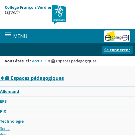
Panneau de gestion des cookies
Collège François Verdier
Menu de la rubrique
Contenu
Léguevin
MENU
Se connecter
Vous êtes ici :
Accueil
›
👩‍🏫 Espaces pédagogiques
👩‍🏫 Espaces pédagogiques
Allemand
EPS
PIX
Technologie
3eme
4eme