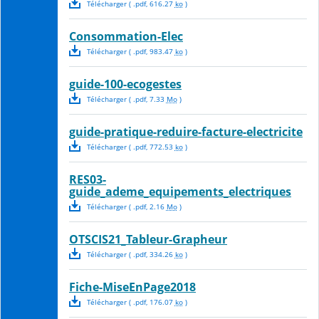
Télécharger
( .
pdf
,
616.27
ko
)
Consommation-Elec
Télécharger
( .
pdf
,
983.47
ko
)
guide-100-ecogestes
Télécharger
( .
pdf
,
7.33
Mo
)
guide-pratique-reduire-facture-electricite
Télécharger
( .
pdf
,
772.53
ko
)
RES03-
guide_ademe_equipements_electriques
Télécharger
( .
pdf
,
2.16
Mo
)
OTSCIS21_Tableur-Grapheur
Télécharger
( .
pdf
,
334.26
ko
)
Fiche-MiseEnPage2018
Télécharger
( .
pdf
,
176.07
ko
)