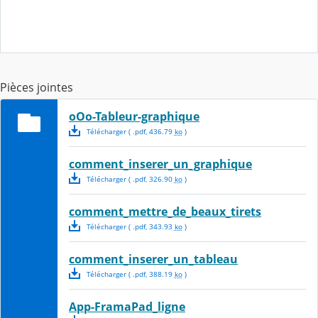
Pièces jointes
oOo-Tableur-graphique
Télécharger
( .
pdf
,
436.79
ko
)
comment_inserer_un_graphique
Télécharger
( .
pdf
,
326.90
ko
)
comment_mettre_de_beaux_tirets
Télécharger
( .
pdf
,
343.93
ko
)
comment_inserer_un_tableau
Télécharger
( .
pdf
,
388.19
ko
)
App-FramaPad_ligne