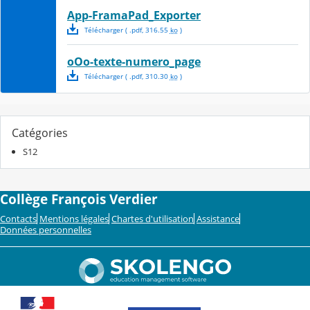
App-FramaPad_Exporter
Télécharger
( .
pdf
,
316.55
ko
)
oOo-texte-numero_page
Télécharger
( .
pdf
,
310.30
ko
)
Catégories
S12
Collège François Verdier
Contacts
Mentions légales
Chartes d'utilisation
Assistance
Données personnelles