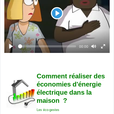
L
e
c
t
u
L
T
00:00
r
e
e
c
e
m
t
p
u
s
r
é
e
c
o
u
Comment
réaliser des
l
é
économies d'énergie
électrique dans la
maison ?
Les éco-gestes